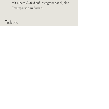
mit einem Aufruf auf Instagram dabei, eine 
Ersatzperson zu finden.
Tickets
Ticket type
Ticket
Price
€ 85,00
Quantity
Total
€ 0,00