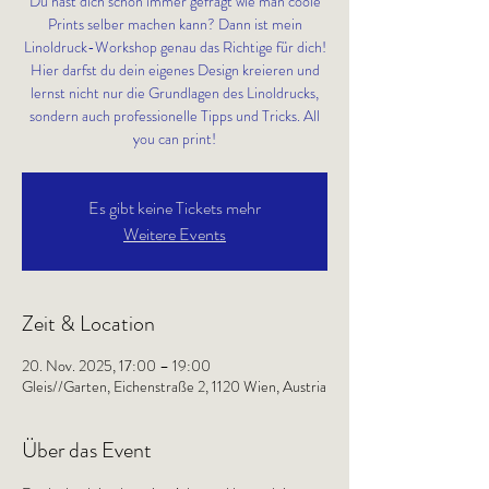
Du hast dich schon immer gefragt wie man coole
Prints selber machen kann? Dann ist mein
Linoldruck-Workshop genau das Richtige für dich!
Hier darfst du dein eigenes Design kreieren und
lernst nicht nur die Grundlagen des Linoldrucks,
sondern auch professionelle Tipps und Tricks. All
you can print!
Es gibt keine Tickets mehr
Weitere Events
Zeit & Location
20. Nov. 2025, 17:00 – 19:00
Gleis//Garten, Eichenstraße 2, 1120 Wien, Austria
Über das Event